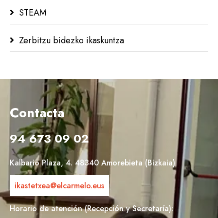
STEAM
Zerbitzu bidezko ikaskuntza
Contacta
94 673 09 02
Kalbario Plaza, 4. 48340 Amorebieta (Bizkaia)
ikastetxea@elcarmelo.eus
Horario de atención (Recepción y Secretaría):