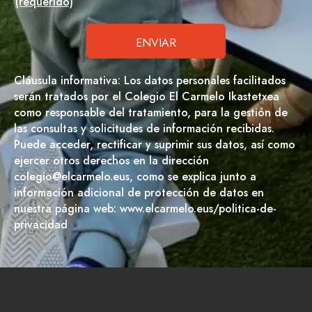
(requerido)
Cláusula informativa: Los datos personales facilitados
serán tratados por el Colegio El Carmelo Ikastetxea
como responsable del tratamiento, para la gestión de
las consultas y solicitudes de información recibidas.
Puede acceder, rectificar y suprimir sus datos, así como
ejercer otros derechos en la dirección
colegio@elcarmelo.eus, como se explica junto a
información adicional de protección de datos en
nuestra página web: www.elcarmelo.eus/politica-de-
privacidad