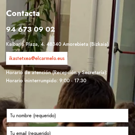
Contacta
94 673 09 02
Kalbario Plaza, 4. 48340 Amorebieta (Bizkaia)
ikastetxea@elcarmelo.eus
Horario de atención (Recepción y Secretaría):
Horario ininterrumpido: 9:00 - 17:30