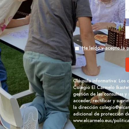
He leído y acepto la p
Cláusula informativa: Los 
Colegio El Carmelo Ikaste
gestión de las consultas y
acceder, rectificar y supr
la dirección colegio@elca
adicional de protección d
www.elcarmelo.eus/politic