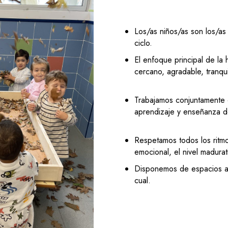
ble
Agenda 21
Los/as niños/as son los/as
cic
El enfoque principal de la
les
cercano, agradable, 
Trabajamos conjuntamente c
aprendizaje y enseñanza d
Respetamos todos los ritmo
emocional, el nivel madura
Disponemos de espacios a
cual.