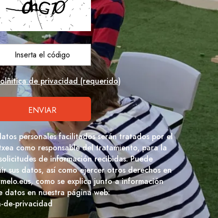
olñitica de privacidad (requerido)
datos personales facilitados serán tratados por el
txea como responsable del tratamiento, para la
 solicitudes de información recibidas. Puede
imir sus datos, así como ejercer otros derechos en
rmelo.eus, como se explica junto a información
e datos en nuestra página web:
a-de-privacidad