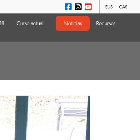
EUS
CAS
18
Curso actual
Noticias
Recursos
io
ad
io
ad