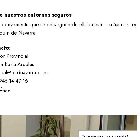
ble
Agenda 21
e nuestros entornos seguros
sto conveniente que se encarguen de ello nuestros máximos re
aquín de Navarra:
les
cto:
or Provincial
on Korta Arcelus
ncial@ocdnavarra.com
945 14 47 16
Ético