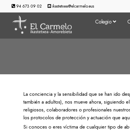
Ideario
94 673 09 02
ikastetxea@elcarmelo.eus
Zona Verde
Colegio
C
Espacios de estu
Tecnología
Ed
Ideario
Un aula por curs
Zona Verde
En el entorno
Espacios de estu
Extraescolares
Tecnología
Ed
La conciencia y la sensibilidad que se han ido des
Un colegio accesi
Un aula por curs
también a adultos), nos mueve ahora, siguiendo el e
religiosos, colaboradores o profesionales nuestro
En el comedor
En el entorno
los protocolos de protección y actuación que aquí
Atención especia
Extraescolares
Si conoces o eres víctima de cualquier tipo de ab