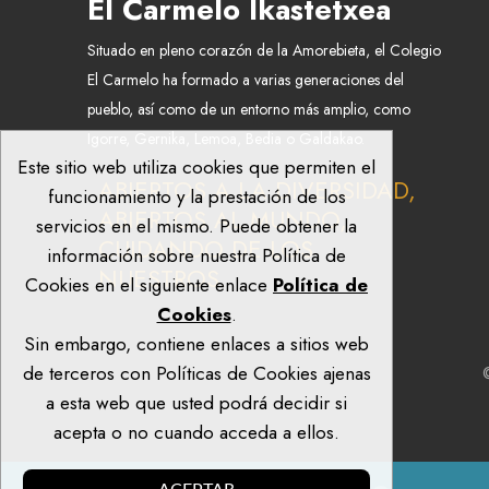
El Carmelo Ikastetxea
Situado en pleno corazón de la Amorebieta, el Colegio
El Carmelo ha formado a varias generaciones del
pueblo, así como de un entorno más amplio, como
Igorre, Gernika, Lemoa, Bedia o Galdakao.
Este sitio web utiliza cookies que permiten el
ABIERTOS A LA DIVERSIDAD,
funcionamiento y la prestación de los
ABIERTOS AL MUNDO,
servicios en el mismo. Puede obtener la
CUIDANDO DE LOS
información sobre nuestra Política de
NUESTROS.
Cookies en el siguiente enlace
Política de
Cookies
.
Sin embargo, contiene enlaces a sitios web
de terceros con Políticas de Cookies ajenas
©
a esta web que usted podrá decidir si
acepta o no cuando acceda a ellos.