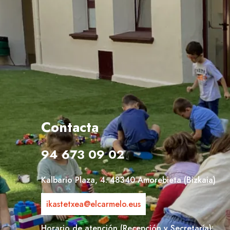
Contacta
94 673 09 02
Kalbario Plaza, 4. 48340 Amorebieta (Bizkaia)
ikastetxea@elcarmelo.eus
Horario de atención (Recepción y Secretaría):