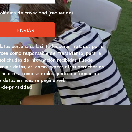
olñitica de privacidad (requerido)
datos personales facilitados serán tratados por el
txea como responsable del tratamiento, para la
 solicitudes de información recibidas. Puede
imir sus datos, así como ejercer otros derechos en
rmelo.eus, como se explica junto a información
e datos en nuestra página web:
a-de-privacidad