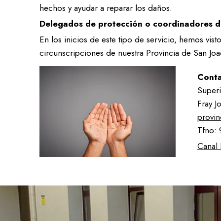
hechos y ayudar a reparar los daños.
Sala de estudio / Servicio de custodia
Un colegio accesi
Delegados de protección o coordinadores d
Equipo
En los inicios de este tipo de servicio, hemos vi
En el comedor
circunscripciones de nuestra Provincia de San Jo
Entorno seguro
Atención especia
Conta
Sala de estudio / Servicio de custodia
Superi
Fray J
Equipo
provi
Tfno: 
Entorno seguro
Canal 