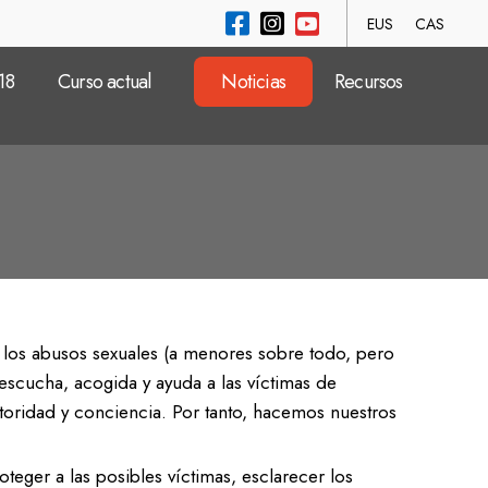
EUS
CAS
18
Curso actual
Noticias
Recursos
io
ad
io
de los abusos sexuales (a menores sobre todo, pero
r escucha, acogida y ayuda a las víctimas de
utoridad y conciencia. Por tanto, hacemos nuestros
ad
eger a las posibles víctimas, esclarecer los