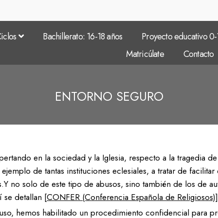
Haurreskola: 0-3 años
Pedagogía avanzada
Educación Infantil: 3-6 años
Proyecto lingüístico
iclos
Bachillerato: 16-18 años
Proyecto educativo 0-
dio
Educacion primaria: 6-12 años
Amigable y seguro
Matricúlate
Contacto
ucación Secundaria Obligatoria: 12-16 años
Aprendizaje por servic
Haurreskola: 0-3 años
Pedagogía avanzada
ENTORNO SEGURO
o
Música
Educación Infantil: 3-6 años
Proyecto lingüístico
Diversidad e inclusivid
dio
Educacion primaria: 6-12 años
Amigable y seguro
Pastoral
ucación Secundaria Obligatoria: 12-16 años
Aprendizaje por servic
pertando en la sociedad y la Iglesia, respecto a la tragedia 
ble
Agenda 21
o
Música
jemplo de tantas instituciones eclesiales, a tratar de facilita
s.Y no solo de este tipo de abusos, sino también de los de a
Diversidad e inclusivid
 se detallan [
CONFER (Conferencia Española de Religiosos)
]
les
Pastoral
uso, hemos habilitado un procedimiento confidencial para prot