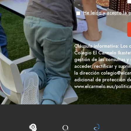
He leído y acepto la p
Cláusula informativa: Los 
Colegio El Carmelo Ikaste
gestión de las consultas y
acceder, rectificar y supr
la dirección colegio@elca
adicional de protección d
www.elcarmelo.eus/politic