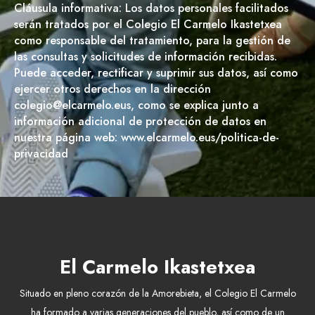
Cláusula informativa: Los datos personales facilitados
serán tratados por el Colegio El Carmelo Ikastetxea
como responsable del tratamiento, para la gestión de
las consultas y solicitudes de información recibidas.
Puede acceder, rectificar y suprimir sus datos, así como
ejercer otros derechos en la dirección
colegio@elcarmelo.eus, como se explica junto a
información adicional de protección de datos en
nuestra página web: www.elcarmelo.eus/politica-de-
privacidad
El Carmelo Ikastetxea
Situado en pleno corazón de la Amorebieta, el Colegio El Carmelo
ha formado a varias generaciones del pueblo, así como de un