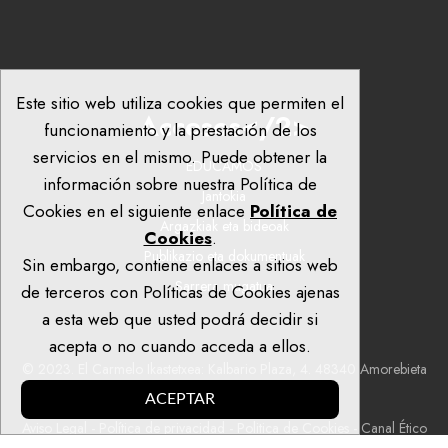
Este sitio web utiliza cookies que permiten el
Accesos</2>
funcionamiento y la prestación de los
servicios en el mismo. Puede obtener la
EDUCAMOS
información sobre nuestra Política de
Jantokia
Cookies en el siguiente enlace
Política de
Argazkiak eta bideoak
Cookies
.
Publikazio eta dokumentuak
Sin embargo, contiene enlaces a sitios web
Sarrera mugatua
de terceros con Políticas de Cookies ajenas
a esta web que usted podrá decidir si
acepta o no cuando acceda a ellos.
© 2023. El Carmelo Ikastetxea: Kalbario Plaza, 4. 48340 Amorebieta
(Bizkaia).
ACEPTAR
Aviso Legal
-
Política de privacidad
-
Politica de Cookies
-
Canal Ético