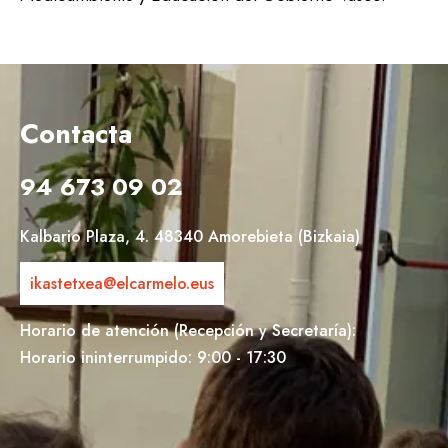
Contacta
94 673 09 02
Kalbario Plaza, 4. 48340 Amorebieta (Bizkaia)
ikastetxea@elcarmelo.eus
Horario de atención (Recepción y Secretaría):
Horario ininterrumpido: 9:00 - 17:30