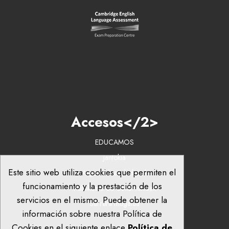
Accesos</2>
EDUCAMOS
Jantokia
Este sitio web utiliza cookies que permiten el
Argazkiak eta bideoak
funcionamiento y la prestación de los
Publikazio eta dokumentuak
servicios en el mismo. Puede obtener la
Sarrera mugatua
información sobre nuestra Política de
Cookies en el siguiente enlace
Política de