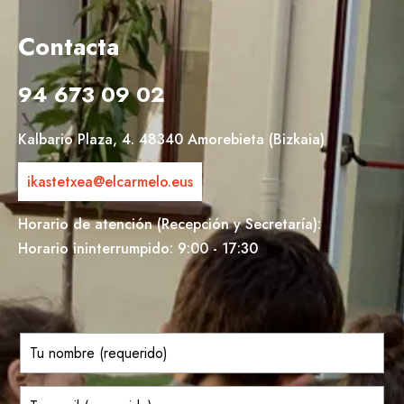
Contacta
94 673 09 02
Kalbario Plaza, 4. 48340 Amorebieta (Bizkaia)
ikastetxea@elcarmelo.eus
Horario de atención (Recepción y Secretaría):
Horario ininterrumpido: 9:00 - 17:30