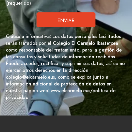
(requerido)
Cláusula informativa: Los datos personales facilitados
serán tratados por el Colegio El Carmelo Ikastetxea
como responsable del tratamiento, para la gestión de
las consultas y solicitudes de información recibidas.
Puede acceder, rectificar y suprimir sus datos, así como
ejercer otros derechos en la dirección
colegio@elcarmelo.eus, como se explica junto a
información adicional de protección de datos en
nuestra página web: www.elcarmelo.eus/politica-de-
privacidad