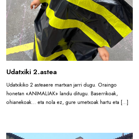
Udatxiki 2.astea
Udatxikiko 2 asteaere martxan jarri dugu. Oraingo
honetan «ANIMALIAK» landu ditugu. Baserrikoak,
ohianekoak… eta nola ez, gure umetxoak hartu eta […]