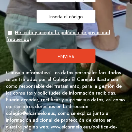
He leído y acepto la polñitica de privacidad
(requerido)
Cláusula informativa: Los datos personales facilitados
serán tratados por el Colegio El Carmelo Ikastetxea
como responsable del tratamiento, para la gestión de
las consultas y solicitudes de información recibidas.
Puede acceder, rectificar y suprimir sus datos, así como
ejercer otros derechos en la dirección
colegio@elcarmelo.eus, como se explica junto a
información adicional de protección de datos en
nuestra página web: www.elcarmelo.eus/politica-de-