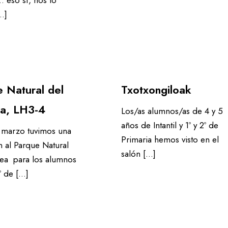
…]
 Natural del
Txotxongiloak
a, LH3-4
Los/as alumnos/as de 4 y 5
años de Intantil y 1º y 2º de
 marzo tuvimos una
Primaria hemos visto en el
n al Parque Natural
salón […]
ea para los alumnos
º de […]