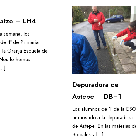
ratze – LH4
a semana, los
de 4º de Primaria
 la Granja Escuela de
 Nos lo hemos
[…]
Depuradora de
Astepe – DBH1
Los alumnos de 1º de la ES
hemos ido a la depuradora
de Astepe. En las materias d
Sociales y […]