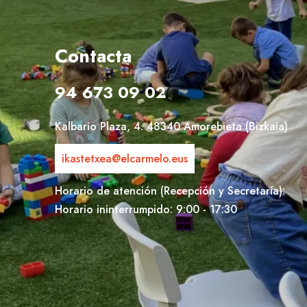
Contacta
94 673 09 02
Kalbario Plaza, 4. 48340 Amorebieta (Bizkaia)
ikastetxea@elcarmelo.eus
Horario de atención (Recepción y Secretaría):
Horario ininterrumpido: 9:00 - 17:30