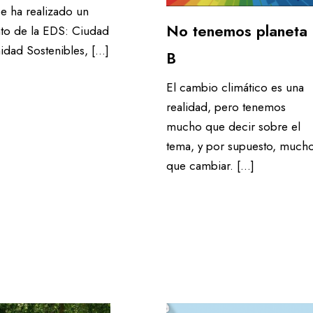
Se ha realizado un
ble
Agenda 21
No tenemos planeta
nto de la EDS: Ciudad
dad Sostenibles, […]
B
El cambio climático es una
les
realidad, pero tenemos
mucho que decir sobre el
tema, y por supuesto, much
que cambiar. […]