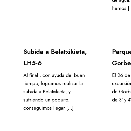
hemos [
Subida a Belatxikieta,
Parque
LH5-6
Gorbe
Al final , con ayuda del buen
El 26 de
tiempo, logramos realizar la
excursió
subida a Belatxikieta, y
de Gorb
sufriendo un poquito,
de 3º y 4
conseguimos llegar […]