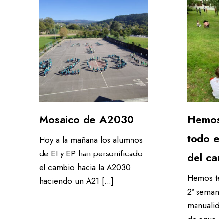
Mosaico de A2030
Hemos
todo e
Hoy a la mañana los alumnos
de EI y EP han personificado
del c
el cambio hacia la A2030
Hemos te
haciendo un A21 […]
2ª sema
manualid
de agua…