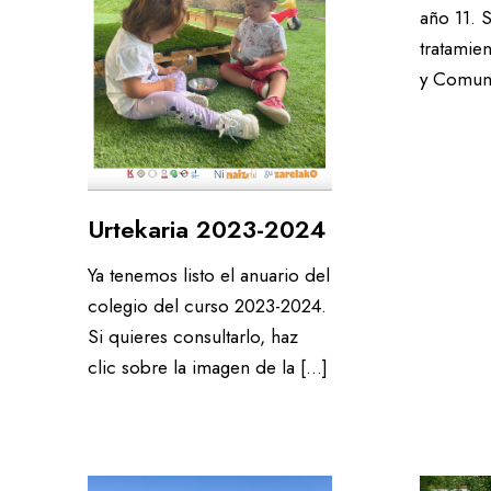
año 11. 
Sala de estudio / Servicio de custodia
Un colegio accesi
tratamie
y Comuni
Equipo
En el comedor
Entorno seguro
Atención especia
Sala de estudio / Servicio de custodia
Urtekaria 2023-2024
Equipo
Ya tenemos listo el anuario del
Entorno seguro
colegio del curso 2023-2024.
Si quieres consultarlo, haz
clic sobre la imagen de la […]