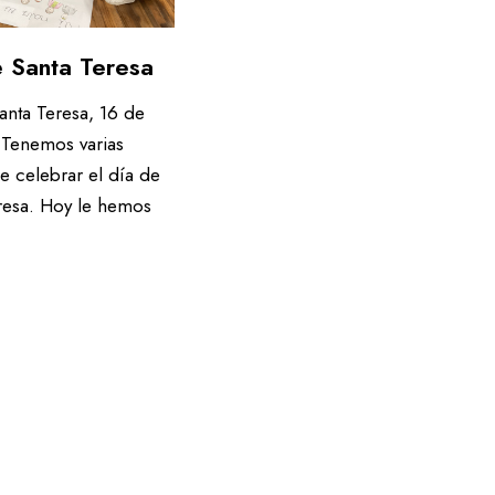
ble
Agenda 21
 Santa Teresa
anta Teresa, 16 de
les
 Tenemos varias
e celebrar el día de
resa. Hoy le hemos