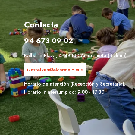
Contacta
94 673 09 02
Kalbario Plaza, 4. 48340 Amorebieta (Bizkaia)
ikastetxea@elcarmelo.eus
Horario de atención (Recepción y Secretaría):
Horario ininterrumpido: 9:00 - 17:30