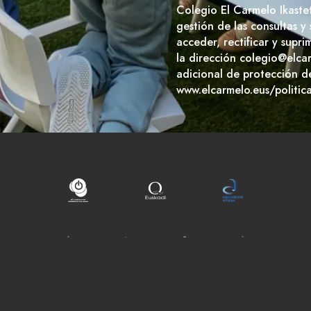
Colegio El Carmelo Ikaste
gestión de las consultas y
acceder, rectificar y supr
la dirección colegio@elca
adicional de protección d
www.elcarmelo.eus/politic