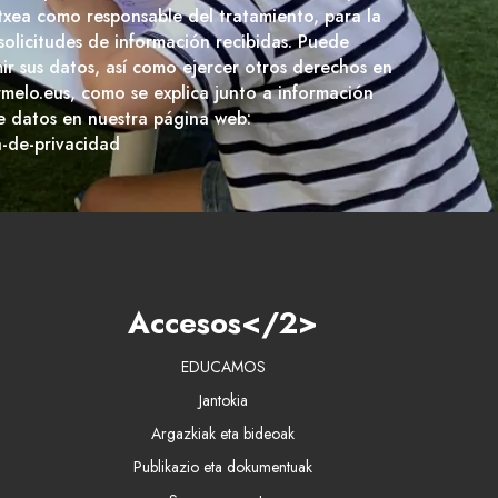
txea como responsable del tratamiento, para la
 solicitudes de información recibidas. Puede
imir sus datos, así como ejercer otros derechos en
rmelo.eus, como se explica junto a información
e datos en nuestra página web:
a-de-privacidad
Accesos</2>
EDUCAMOS
Jantokia
Argazkiak eta bideoak
Publikazio eta dokumentuak