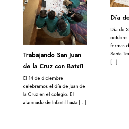
Sala de estudio / Servicio de custodia
Un colegio accesi
Día de
Equipo
En el comedor
Día de S
Entorno seguro
Atención especia
octubre.
formas d
Sala de estudio / Servicio de custodia
Santa Te
Trabajando San Juan
[…]
Equipo
de la Cruz con Batxi1
Entorno seguro
El 14 de diciembre
celebramos el día de Juan de
la Cruz en el colegio. El
alumnado de Infantil hasta […]