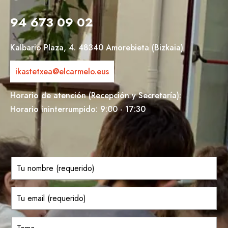
94 673 09 02
Kalbario Plaza, 4. 48340 Amorebieta (Bizkaia)
ikastetxea@elcarmelo.eus
Horario de atención (Recepción y Secretaría):
Horario ininterrumpido: 9:00 - 17:30