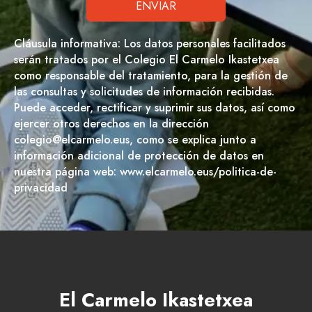
Cláusula informativa: Los datos personales facilitados
serán tratados por el Colegio El Carmelo Ikastetxea
como responsable del tratamiento, para la gestión de
las consultas y solicitudes de información recibidas.
Puede acceder, rectificar y suprimir sus datos, así como
ejercer otros derechos en la dirección
colegio@elcarmelo.eus, como se explica junto a
información adicional de protección de datos en
nuestra página web: www.elcarmelo.eus/politica-de-
privacidad
El Carmelo Ikastetxea