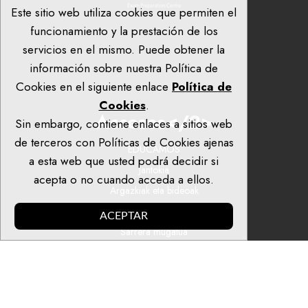
Este sitio web utiliza cookies que permiten el
funcionamiento y la prestación de los
servicios en el mismo. Puede obtener la
información sobre nuestra Política de
Cookies en el siguiente enlace
Política de
Cookies
.
Accesos</2>
Sin embargo, contiene enlaces a sitios web
de terceros con Políticas de Cookies ajenas
EDUCAMOS
a esta web que usted podrá decidir si
Jantokia
acepta o no cuando acceda a ellos.
Argazkiak eta bideoak
Publikazio eta dokumentuak
ACEPTAR
Sarrera mugatua
© 2023. El Carmelo Ikastetxea: Kalbario Plaza, 4. 48340 Amorebieta
(Bizkaia).