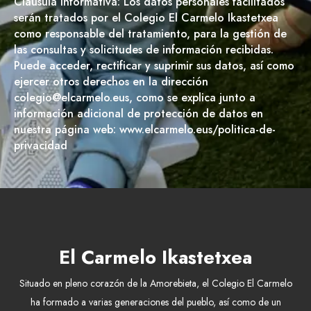
Cláusula informativa: Los datos personales facilitados
serán tratados por el Colegio El Carmelo Ikastetxea
como responsable del tratamiento, para la gestión de
las consultas y solicitudes de información recibidas.
Puede acceder, rectificar y suprimir sus datos, así como
ejercer otros derechos en la dirección
colegio@elcarmelo.eus, como se explica junto a
información adicional de protección de datos en
nuestra página web: www.elcarmelo.eus/politica-de-
privacidad
El Carmelo Ikastetxea
Situado en pleno corazón de la Amorebieta, el Colegio El Carmelo
ha formado a varias generaciones del pueblo, así como de un