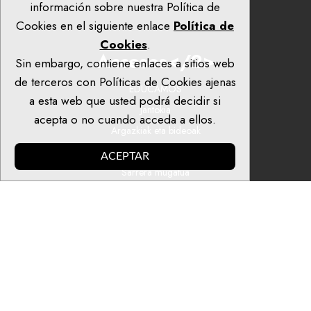
información sobre nuestra Política de
Cookies en el siguiente enlace
Política de
Cookies
.
Accesos</2>
Sin embargo, contiene enlaces a sitios web
de terceros con Políticas de Cookies ajenas
EDUCAMOS
a esta web que usted podrá decidir si
Jantokia
acepta o no cuando acceda a ellos.
Argazkiak eta bideoak
Publikazio eta dokumentuak
ACEPTAR
Sarrera mugatua
© 2023. El Carmelo Ikastetxea: Kalbario Plaza, 4. 48340 Amorebieta
(Bizkaia).
Aviso Legal
-
Política de privacidad
-
Politica de Cookies
-
Canal Ético