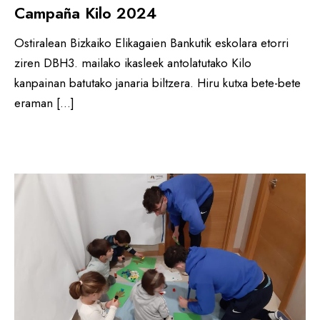
Campaña Kilo 2024
Ostiralean Bizkaiko Elikagaien Bankutik eskolara etorri
ziren DBH3. mailako ikasleek antolatutako Kilo
kanpainan batutako janaria biltzera. Hiru kutxa bete-bete
eraman […]