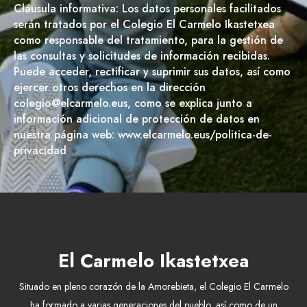
Cláusula informativa: Los datos personales facilitados
serán tratados por el Colegio El Carmelo Ikastetxea
como responsable del tratamiento, para la gestión de
las consultas y solicitudes de información recibidas.
Puede acceder, rectificar y suprimir sus datos, así como
ejercer otros derechos en la dirección
colegio@elcarmelo.eus, como se explica junto a
información adicional de protección de datos en
nuestra página web: www.elcarmelo.eus/politica-de-
privacidad
El Carmelo Ikastetxea
Situado en pleno corazón de la Amorebieta, el Colegio El Carmelo
ha formado a varias generaciones del pueblo, así como de un