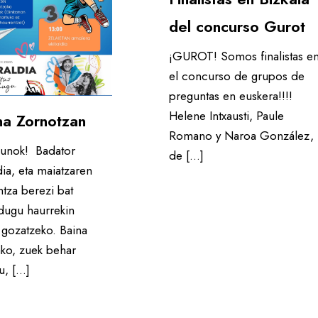
del concurso Gurot
¡GUROT! Somos finalistas e
el concurso de grupos de
preguntas en euskera!!!!
Helene Intxausti, Paule
na Zornotzan
Romano y Naroa González,
gunok! Badator
de […]
ia, eta maiatzaren
ntza berezi bat
 dugu haurrekin
 gozatzeko. Baina
ako, zuek behar
u, […]