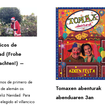
cicos de
ad (Frohe
achten!) –
nos de primero de
Tomaxen abenturak
r de alemán os
eliz Navidad. Para
abenduaren 3an
 elegido el villancico