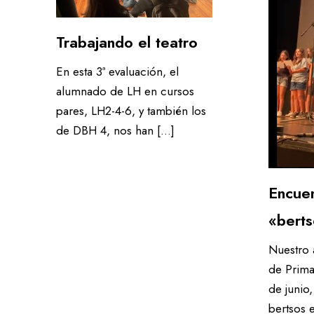
Sala de estudio / Servicio de custodia
Un colegio accesi
Trabajando el teatro
Equipo
En el comedor
En esta 3ª evaluación, el
Entorno seguro
Atención especia
alumnado de LH en cursos
pares, LH2-4-6, y también los
Sala de estudio / Servicio de custodia
de DBH 4, nos han […]
Equipo
Entorno seguro
Encue
«bert
Nuestro 
de Prima
de junio
bertsos 