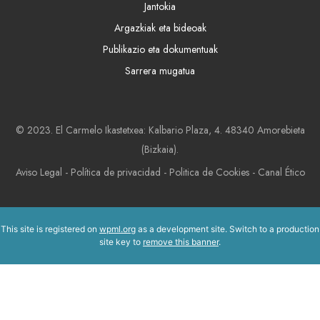
Jantokia
Argazkiak eta bideoak
Publikazio eta dokumentuak
Sarrera mugatua
© 2023. El Carmelo Ikastetxea: Kalbario Plaza, 4. 48340 Amorebieta
(Bizkaia).
Aviso Legal
-
Política de privacidad
-
Politica de Cookies
-
Canal Ético
This site is registered on
wpml.org
as a development site. Switch to a production
site key to
remove this banner
.