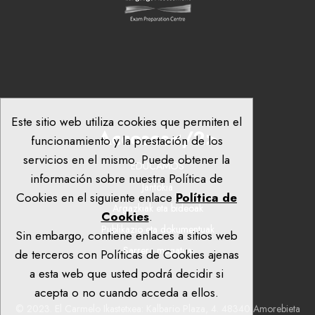
Este sitio web utiliza cookies que permiten el
Accesos</2>
funcionamiento y la prestación de los
servicios en el mismo. Puede obtener la
EDUCAMOS
información sobre nuestra Política de
Jantokia
Cookies en el siguiente enlace
Política de
Argazkiak eta bideoak
Cookies
.
Publikazio eta dokumentuak
Sin embargo, contiene enlaces a sitios web
Sarrera mugatua
de terceros con Políticas de Cookies ajenas
a esta web que usted podrá decidir si
acepta o no cuando acceda a ellos.
© 2023. El Carmelo Ikastetxea: Kalbario Plaza, 4. 48340 Amorebieta