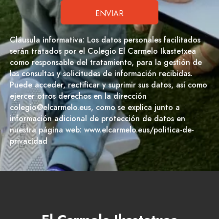
Cláusula informativa: Los datos personales facilitados
serán tratados por el Colegio El Carmelo Ikastetxea
como responsable del tratamiento, para la gestión de
las consultas y solicitudes de información recibidas.
Puede acceder, rectificar y suprimir sus datos, así como
ejercer otros derechos en la dirección
colegio@elcarmelo.eus, como se explica junto a
información adicional de protección de datos en
nuestra página web: www.elcarmelo.eus/politica-de-
privacidad