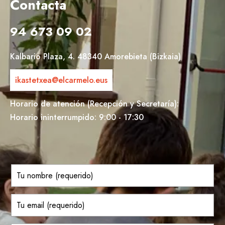
Contacta
94 673 09 02
Kalbario Plaza, 4. 48340 Amorebieta (Bizkaia)
ikastetxea@elcarmelo.eus
Horario de atención (Recepción y Secretaría):
Horario ininterrumpido: 9:00 - 17:30