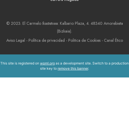
© 2023. El Carmelo Ikastetxea: Kalbario Plaza, 4. 48340 Amorebieta
(Bizkaia).
Aviso Legal
-
Política de privacidad
-
Politica de Cookies
-
Canal Ético
This site is registered on
wpml.org
as a development site. Switch to a production
site key to
remove this banner
.