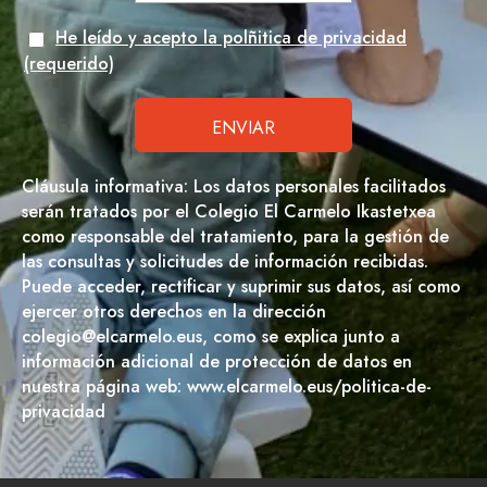
He leído y acepto la polñitica de privacidad
(requerido)
Cláusula informativa: Los datos personales facilitados
serán tratados por el Colegio El Carmelo Ikastetxea
como responsable del tratamiento, para la gestión de
las consultas y solicitudes de información recibidas.
Puede acceder, rectificar y suprimir sus datos, así como
ejercer otros derechos en la dirección
colegio@elcarmelo.eus, como se explica junto a
información adicional de protección de datos en
nuestra página web: www.elcarmelo.eus/politica-de-
privacidad