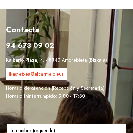
Contacta
94 673 09 02
Kalbario Plaza, 4. 48340 Amorebieta (Bizkaia)
ikastetxea@elcarmelo.eus
Horario de atención (Recepción y Secretaría):
Horario ininterrumpido: 9:00 - 17:30