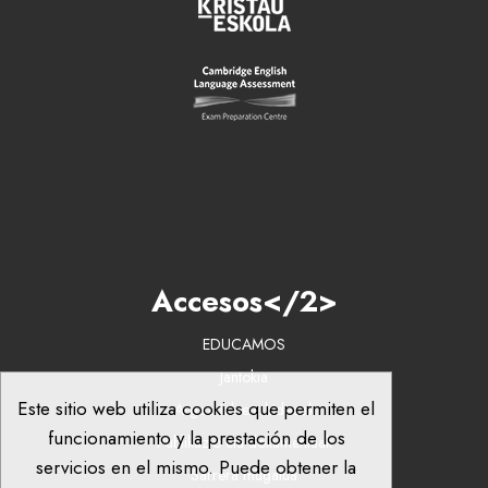
Accesos</2>
EDUCAMOS
Jantokia
Este sitio web utiliza cookies que permiten el
Argazkiak eta bideoak
funcionamiento y la prestación de los
Publikazio eta dokumentuak
servicios en el mismo. Puede obtener la
Sarrera mugatua