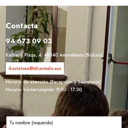
Contacta
94 673 09 02
Kalbario Plaza, 4. 48340 Amorebieta (Bizkaia)
ikastetxea@elcarmelo.eus
Horario de atención (Recepción y Secretaría):
Horario ininterrumpido: 9:00 - 17:30