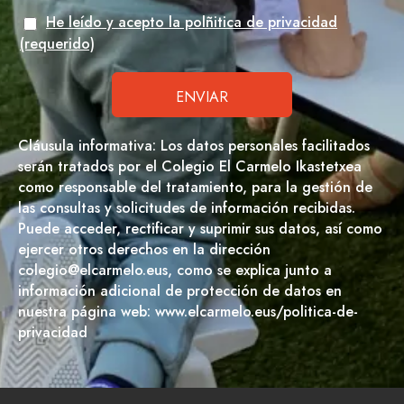
He leído y acepto la polñitica de privacidad
(requerido)
Cláusula informativa: Los datos personales facilitados
serán tratados por el Colegio El Carmelo Ikastetxea
como responsable del tratamiento, para la gestión de
las consultas y solicitudes de información recibidas.
Puede acceder, rectificar y suprimir sus datos, así como
ejercer otros derechos en la dirección
colegio@elcarmelo.eus, como se explica junto a
información adicional de protección de datos en
nuestra página web: www.elcarmelo.eus/politica-de-
privacidad