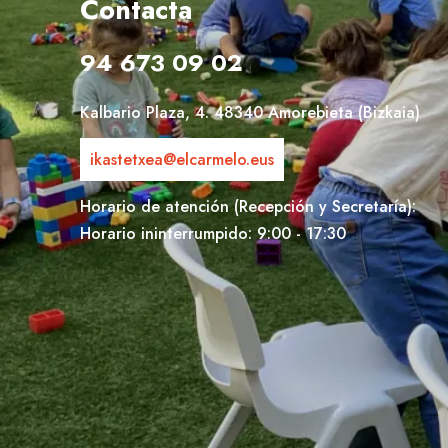
Contacta
94 673 09 02
Kalbario Plaza, 4. 48340 Amorebieta (Bizkaia)
ikastetxea@elcarmelo.eus
Horario de atención (Recepción y Secretaría):
Horario ininterrumpido: 9:00 - 17:30