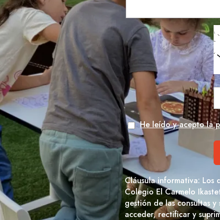
He leído y acepto la p
Cláusula informativa: Los 
Colegio El Carmelo Ikaste
gestión de las consultas y
acceder, rectificar y supr