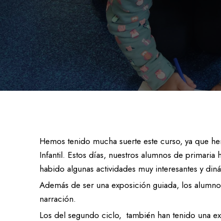
Sala de estudio / Servicio de custodia
Un colegio accesi
Equipo
En el comedor
Entorno seguro
Atención especia
Sala de estudio / Servicio de custodia
Equipo
Entorno seguro
Hemos tenido mucha suerte este curso, ya que hemos
Infantil. Estos días, nuestros alumnos de primaria
habido algunas actividades muy interesantes y din
Además de ser una exposición guiada, los alumnos 
narración.
Los del segundo ciclo, también han tenido una ex