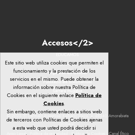
Accesos</2>
EDUCAMOS
Este sitio web utiliza cookies que permiten el
Jantokia
funcionamiento y la prestación de los
Argazkiak eta bideoak
servicios en el mismo. Puede obtener la
Publikazio eta dokumentuak
información sobre nuestra Política de
Sarrera mugatua
Cookies en el siguiente enlace
Política de
Cookies
.
Sin embargo, contiene enlaces a sitios web
© 2023. El Carmelo Ikastetxea: Kalbario Plaza, 4. 48340 Amorebieta
de terceros con Políticas de Cookies ajenas
(Bizkaia).
a esta web que usted podrá decidir si
Aviso Legal
-
Política de privacidad
-
Politica de Cookies
-
Canal Ético