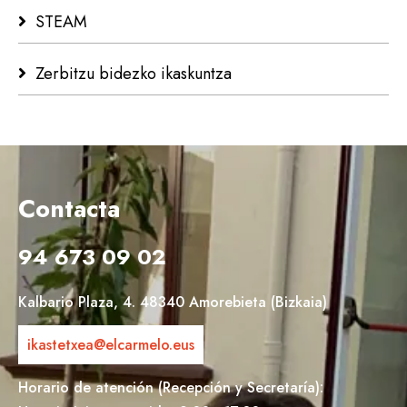
STEAM
Zerbitzu bidezko ikaskuntza
Contacta
94 673 09 02
Kalbario Plaza, 4. 48340 Amorebieta (Bizkaia)
ikastetxea@elcarmelo.eus
Horario de atención (Recepción y Secretaría):