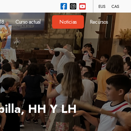
EUS
CAS
18
Curso actual
Noticias
Recursos
io
ad
io
pilla, HH Y LH
ad