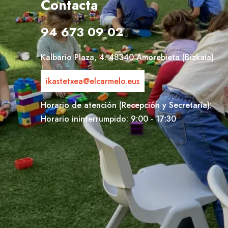
Contacta
94 673 09 02
Kalbario Plaza, 4. 48340 Amorebieta (Bizkaia)
ikastetxea@elcarmelo.eus
Horario de atención (Recepción y Secretaría):
Horario ininterrumpido: 9:00 - 17:30