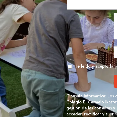
He leído y acepto la p
Cláusula informativa: Los 
Colegio El Carmelo Ikaste
gestión de las consultas y
acceder, rectificar y supr