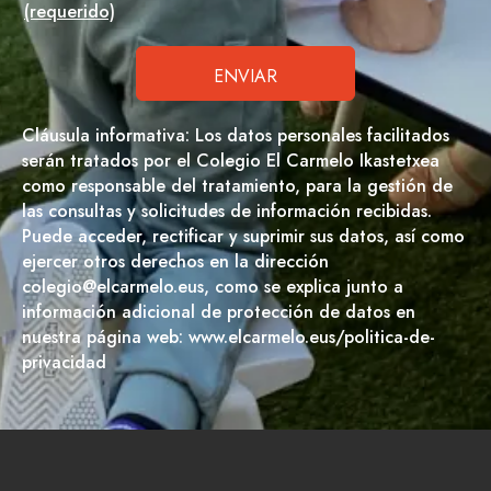
(requerido)
Cláusula informativa: Los datos personales facilitados
serán tratados por el Colegio El Carmelo Ikastetxea
como responsable del tratamiento, para la gestión de
las consultas y solicitudes de información recibidas.
Puede acceder, rectificar y suprimir sus datos, así como
ejercer otros derechos en la dirección
colegio@elcarmelo.eus, como se explica junto a
información adicional de protección de datos en
nuestra página web: www.elcarmelo.eus/politica-de-
privacidad