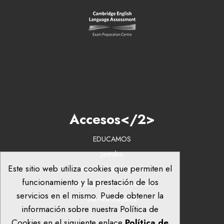
Accesos</2>
EDUCAMOS
Jantokia
Este sitio web utiliza cookies que permiten el
Argazkiak eta bideoak
funcionamiento y la prestación de los
Publikazio eta dokumentuak
servicios en el mismo. Puede obtener la
Sarrera mugatua
información sobre nuestra Política de
Cookies en el siguiente enlace
Política de