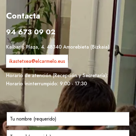
Contacta
94 673 09 02
Kalbario Plaza, 4. 48340 Amorebieta (Bizkaia)
ikastetxea@elcarmelo.eus
Horario de atención (Recepción y Secretaría):
Horario ininterrumpido: 9:00 - 17:30