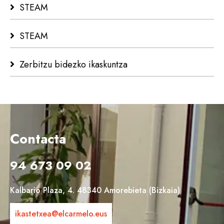
STEAM
STEAM
Zerbitzu bidezko ikaskuntza
Contacta
94 673 09 02
Kalbario Plaza, 4. 48340 Amorebieta (Bizkaia)
ikastetxea@elcarmelo.eus