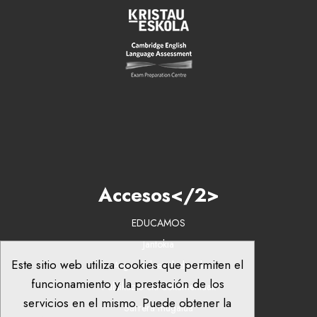
Accesos</2>
EDUCAMOS
Jantokia
Este sitio web utiliza cookies que permiten el
Argazkiak eta bideoak
funcionamiento y la prestación de los
Publikazio eta dokumentuak
servicios en el mismo. Puede obtener la
Sarrera mugatua