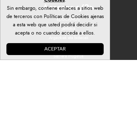
Accesos</2>
Sin embargo, contiene enlaces a sitios web
de terceros con Políticas de Cookies ajenas
EDUCAMOS
a esta web que usted podrá decidir si
Jantokia
acepta o no cuando acceda a ellos.
Argazkiak eta bideoak
Publikazio eta dokumentuak
ACEPTAR
Sarrera mugatua
© 2023. El Carmelo Ikastetxea: Kalbario Plaza, 4. 48340 Amorebieta
(Bizkaia).
Aviso Legal
-
Política de privacidad
-
Politica de Cookies
-
Canal Ético
This site is registered on
wpml.org
as a development site. Switch to a production
site key to
remove this banner
.