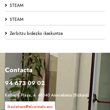
STEAM
STEAM
Zerbitzu bidezko ikaskuntza
Contacta
94 673 09 02
Kalbario Plaza, 4. 48340 Amorebieta (Bizkaia)
ikastetxea@elcarmelo.eus