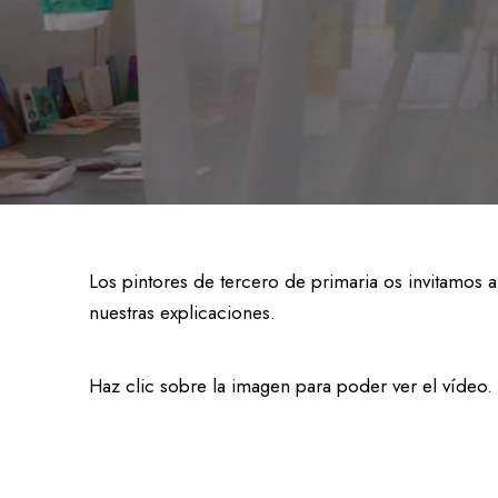
Sala de estudio / Servicio de custodia
Un colegio accesi
Equipo
En el comedor
Entorno seguro
Atención especia
Sala de estudio / Servicio de custodia
Equipo
Los pintores de tercero de primaria os invitamos a
Entorno seguro
nuestras explicaciones.
Haz clic sobre la imagen para poder ver el vídeo.