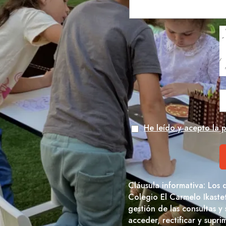
He leído y acepto la p
Cláusula informativa: Los 
Colegio El Carmelo Ikaste
gestión de las consultas y
acceder, rectificar y supr