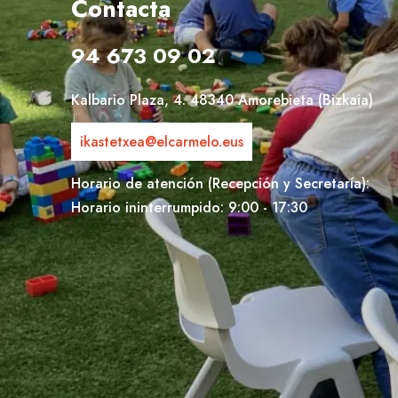
Contacta
94 673 09 02
Kalbario Plaza, 4. 48340 Amorebieta (Bizkaia)
ikastetxea@elcarmelo.eus
Horario de atención (Recepción y Secretaría):
Horario ininterrumpido: 9:00 - 17:30