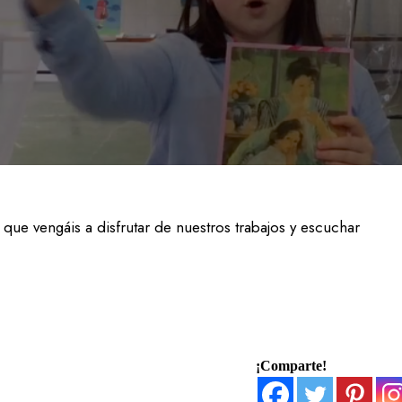
ble
Agenda 21
les
 que vengáis a disfrutar de nuestros trabajos y escuchar
¡Comparte!