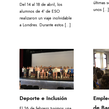
últimas 
Del 14 al 18 de abril, los
unos […]
alumnos de 4º de ESO
realizaron un viaje inolvidable
a Londres. Durante estos […]
Deporte e Inclusión
Emple
de Bac
El 26 de febrero tuvimos una