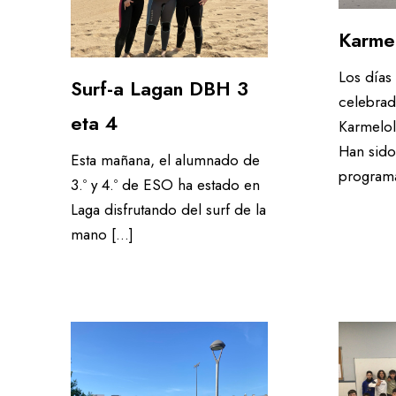
Sala de estudio / Servicio de custodia
Un colegio accesi
Karmel
Equipo
En el comedor
Los días 
Surf-a Lagan DBH 3
celebrad
Entorno seguro
Atención especia
eta 4
Karmelo
Han sido
Sala de estudio / Servicio de custodia
Esta mañana, el alumnado de
program
3.º y 4.º de ESO ha estado en
Equipo
Laga disfrutando del surf de la
mano […]
Entorno seguro