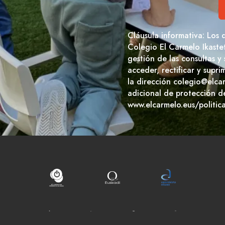
Cláusula informativa: Los 
Colegio El Carmelo Ikaste
gestión de las consultas y
acceder, rectificar y supr
la dirección colegio@elca
adicional de protección d
www.elcarmelo.eus/politic