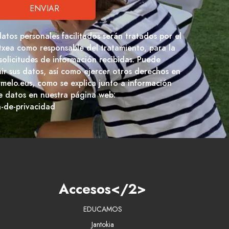
datos personales facilitados serán tratados por el
txea como responsable del tratamiento, para la
 solicitudes de información recibidas. Puede
imir sus datos, así como ejercer otros derechos en
rmelo.eus, como se explica junto a información
e datos en nuestra página web:
a-de-privacidad
Accesos</2>
EDUCAMOS
Jantokia