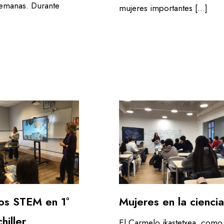
semanas. Durante
mujeres importantes […]
Mujeres en la ciencia
os STEM en 1º
hiller
El Carmelo ikastetxea, como