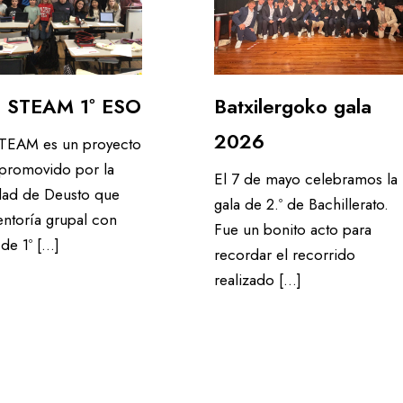
ra STEAM 1º ESO
Batxilergoko gala
2026
STEAM es un proyecto
promovido por la
El 7 de mayo celebramos la
dad de Deusto que
gala de 2.º de Bachillerato.
entoría grupal con
Fue un bonito acto para
de 1º […]
recordar el recorrido
realizado […]