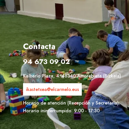
Contacta
94 673 09 02
Kalbario Plaza, 4. 48340 Amorebieta (Bizkaia)
ikastetxea@elcarmelo.eus
Horario de atención (Recepción y Secretaría):
Horario ininterrumpido: 9:00 - 17:30