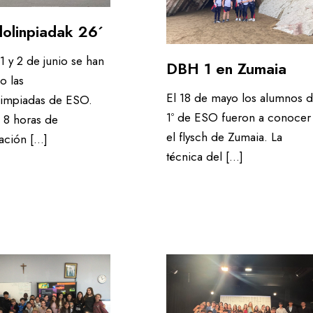
ble
Agenda 21
olinpiadak 26´
1 y 2 de junio se han
DBH 1 en Zumaia
o las
les
El 18 de mayo los alumnos 
limpiadas de ESO.
1º de ESO fueron a conocer
 8 horas de
el flysch de Zumaia. La
ación […]
técnica del […]