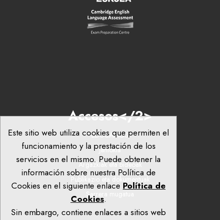
Accesos</2>
Este sitio web utiliza cookies que permiten el
EDUCAMOS
funcionamiento y la prestación de los
Jantokia
servicios en el mismo. Puede obtener la
Argazkiak eta bideoak
información sobre nuestra Política de
Publikazio eta dokumentuak
Cookies en el siguiente enlace
Política de
Sarrera mugatua
Cookies
.
Sin embargo, contiene enlaces a sitios web