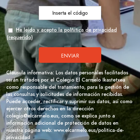
He leído y acepto la polñitica de privacidad
(requerido)
Cláusula informativa: Los datos personales facilitados
serán tratados por el Colegio El Carmelo Ikastetxea
como responsable del tratamiento, para la gestión de
las consultas y solicitudes de información recibidas.
Puede acceder, rectificar y suprimir sus datos, así como
ejercer otros derechos en la dirección
colegio@elcarmelo.eus, como se explica junto a
información adicional de protección de datos en
nuestra página web: www.elcarmelo.eus/politica-de-
privacidad