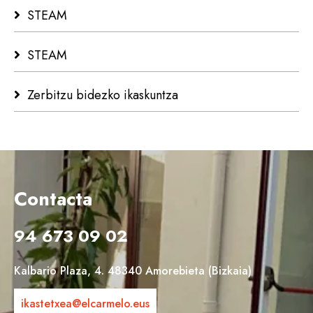
STEAM
STEAM
Zerbitzu bidezko ikaskuntza
Contacta
94 673 09 02
Kalbario Plaza, 4. 48340 Amorebieta (Bizkaia)
ikastetxea@elcarmelo.eus